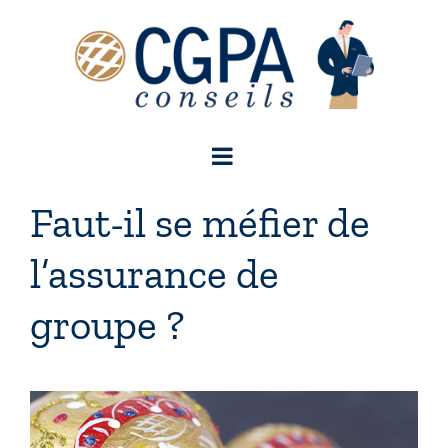
Passer
au
contenu
Faut-il se méfier de
l’assurance de
groupe ?
Voir
l'image
agrandie